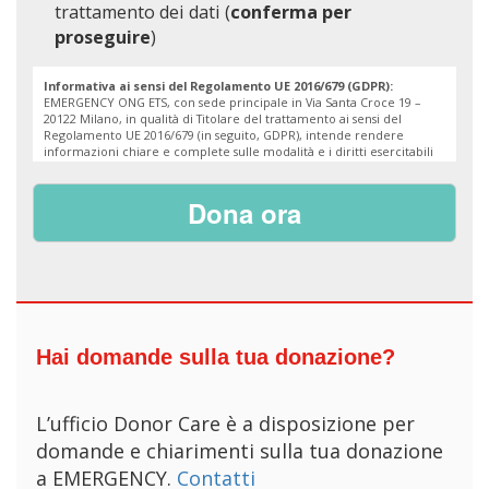
trattamento dei dati (
conferma per
proseguire
)
Informativa ai sensi del Regolamento UE 2016/679 (GDPR):
EMERGENCY ONG ETS, con sede principale in Via Santa Croce 19 –
20122 Milano, in qualità di Titolare del trattamento ai sensi del
Regolamento UE 2016/679 (in seguito, GDPR), intende rendere
informazioni chiare e complete sulle modalità e i diritti esercitabili
dalle persone in relazione al trattamento dei propri Dati Personali,
ispirandosi ai previsti princìpi di liceità, correttezza e trasparenza a
tutela delle libertà e dei diritti degli interessati.
1. CATEGORIA DI DATI
I Dati Personali trattati dal Titolare includono:
(i) dati identificativi (nome, cognome, età, sesso, codice fiscale); (ii)
dati di contatto (indirizzo di residenza o domicilio e recapito postale,
telefono/cellulare, e-mail); (iii) dati bancari e/o di pagamento.
2. FINALITÀ E BASI GIURIDICHE
I Dati Personali saranno trattati per
l’adempimento delle seguenti finalità:
a) espletamento di tutte le fasi connesse alla donazione e/o
Hai domande sulla tua donazione?
all’adesione ai progetti e appelli specifici promossi dal
Titolare, ivi comprese attività strumentali (es. comunicazioni
sui versamenti, riepiloghi di donazione e rendicontazione);
b) rispetto di procedure amministrative interne e
L’ufficio Donor Care è a disposizione per
adempimento di obblighi di legge o regolamenti vigenti in
domande e chiarimenti sulla tua donazione
Italia (es. comunicazione all’Agenzia delle Entrate – per la
predisposizione delle dichiarazioni dei redditi precompilate
a EMERGENCY.
Contatti
– dei dati anagrafici e relativi alle donazioni effettuate, ai sensi